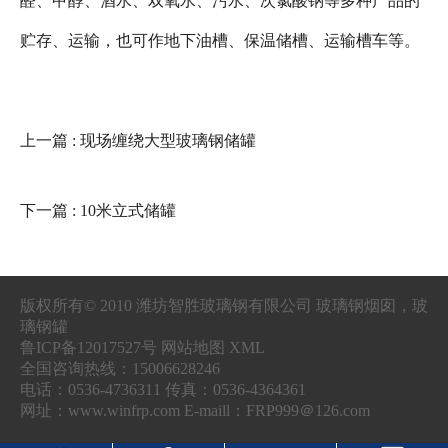
醛、甲醇、酒水、双氧水、污水、次氯酸钠等多种产品的
贮存、运输，也可作地下油槽、保温储槽、运输槽车等。
上一篇
: 现场缠绕大型玻璃钢储罐
下一篇
: 10米立式储罐
版权所有© 2010 潍坊智胜玻璃钢有限公司 玻璃钢烟囱，玻
璃钢罐
鲁ICP备12017527号 网站地图 XML
全国咨询热线：15006628246
电话：0536-4736311 传真：0536-4364361
网址：www.winfrp.com E-maill：FRP999＠126.com