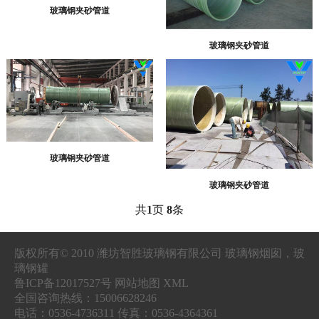
玻璃钢夹砂管道
玻璃钢夹砂管道
玻璃钢夹砂管道
玻璃钢夹砂管道
共
1
页
8
条
版权所有© 2010 潍坊智胜玻璃钢有限公司 玻璃钢烟囱，玻
璃钢罐
鲁ICP备12017527号 网站地图 XML
全国咨询热线：15006628246
电话：0536-4736311 传真：0536-4364361