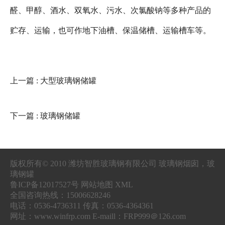
醛、甲醇、酒水、双氧水、污水、次氯酸钠等多种产品的
贮存、运输，也可作地下油槽、保温储槽、运输槽车等。
上一篇
: 大型玻璃钢储罐
下一篇
: 玻璃钢储罐
版权所有© 2010 潍坊智胜玻璃钢有限公司 玻璃钢烟囱，玻
璃钢罐
鲁ICP备12017527号 网站地图 XML
全国咨询热线：15006628246
电话：0536-4736311 传真：0536-4364361
网址：www.winfrp.com E-maill：FRP999＠126.com