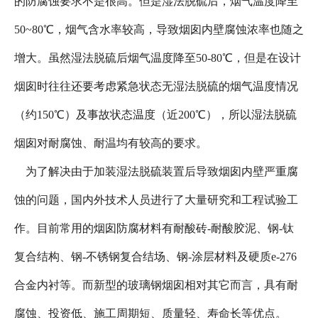
的防腐蚀要求不是很高。但是湿法脱硫后，烟气温度降至
50~80℃，烟气含水率较高，导致烟囱内壁腐蚀浓率也随之
增大。虽然湿法脱硫后烟气温度降至50-80℃，但是在设计
烟囱时往往还要考虑紧急状态无湿法脱硫的烟气温度情况
（约150℃）及事故状态温度（近200℃），所以湿法脱硫
烟囱对耐腐蚀、耐温均有较高的要求。
为了解决由于加装湿法脱硫装置后导致烟囱内壁严重腐
蚀的问题，国内外技术人员进行了大量研究和工程试验工
作。目前常用的烟囱防腐材料有耐酸砖-耐酸胶泥、钢-钛
复合结构、钢-不锈钢复合结场、钢-涂层材料及硬质e-276
合金内衬等。而新型的玻璃钢烟囱相对其它而言，具有耐
腐蚀、投资低、施工周期短、质量轻、寿命长等优点。