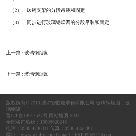
（2）、碳钢支架的分段吊装和固定
（3）、同步进行玻璃钢烟囱的分段吊装和固定
上一篇
: 玻璃钢烟囱
下一篇
: 玻璃钢烟囱
版权所有© 2010 潍坊智胜玻璃钢有限公司 玻璃钢烟囱，玻
璃钢罐
鲁ICP备12017527号 网站地图 XML
全国咨询热线：15006628246
电话：0536-4736311 传真：0536-4364361
网址：www.winfrp.com E-maill：FRP999＠126.com