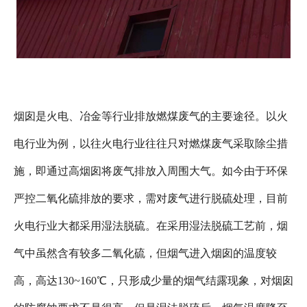
烟囱是火电、冶金等行业排放燃煤废气的主要途径。以火
电行业为例，以往火电行业往往只对燃煤废气采取除尘措
施，即通过高烟囱将废气排放入周围大气。如今由于环保
严控二氧化硫排放的要求，需对废气进行脱硫处理，目前
火电行业大都采用湿法脱硫。在采用湿法脱硫工艺前，烟
气中虽然含有较多二氧化硫，但烟气进入烟囱的温度较
高，高达130~160℃，只形成少量的烟气结露现象，对烟囱