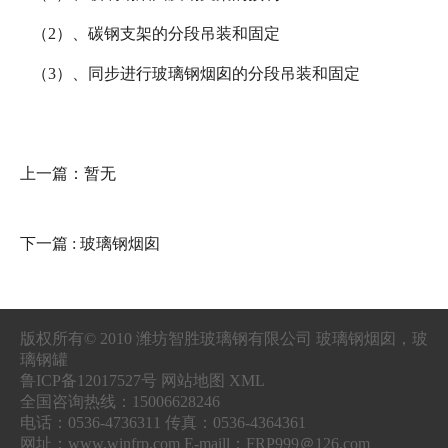
（2）、碳钢支架的分段吊装和固定
（3）、同步进行玻璃钢烟囱的分段吊装和固定
上一篇：暂无
下一篇
: 玻璃钢烟囱
版权所有© 2010 潍坊智胜玻璃钢有限公司 玻璃钢烟囱，玻
璃钢罐
鲁ICP备12017527号 网站地图 XML
全国咨询热线：15006628246
电话：0536-4736311 传真：0536-4364361
网址：www.winfrp.com E-maill：FRP999＠126.com