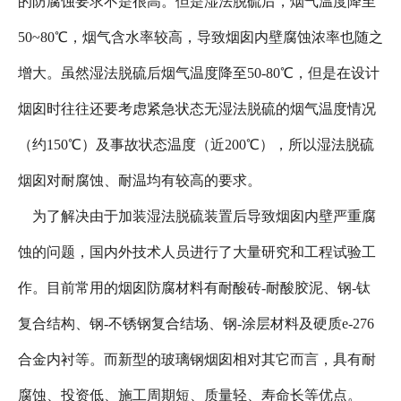
的防腐蚀要求不是很高。但是湿法脱硫后，烟气温度降至
50~80℃，烟气含水率较高，导致烟囱内壁腐蚀浓率也随之
增大。虽然湿法脱硫后烟气温度降至50-80℃，但是在设计
烟囱时往往还要考虑紧急状态无湿法脱硫的烟气温度情况
（约150℃）及事故状态温度（近200℃），所以湿法脱硫
烟囱对耐腐蚀、耐温均有较高的要求。
为了解决由于加装湿法脱硫装置后导致烟囱内壁严重腐
蚀的问题，国内外技术人员进行了大量研究和工程试验工
作。目前常用的烟囱防腐材料有耐酸砖-耐酸胶泥、钢-钛
复合结构、钢-不锈钢复合结场、钢-涂层材料及硬质e-276
合金内衬等。而新型的玻璃钢烟囱相对其它而言，具有耐
腐蚀、投资低、施工周期短、质量轻、寿命长等优点。